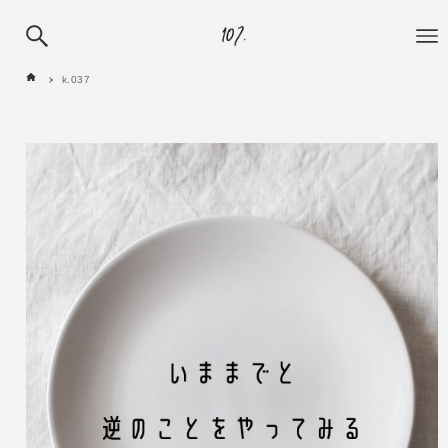
k.037