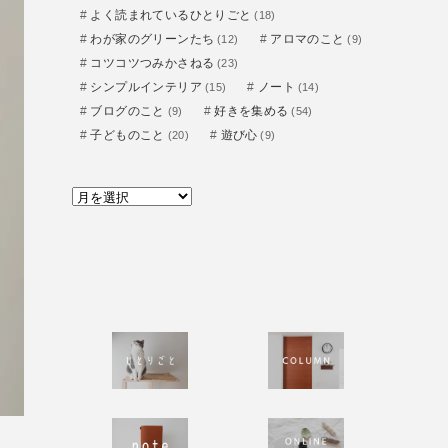
よく読まれているひとりごと
(18)
わが家のグリーンたち
アロマのこと
(12)
(9)
コツコツつみかさねる
(23)
シンプルインテリア
ノート
(15)
(14)
ブログのこと
好きを集める
(9)
(54)
子どものこと
遊び心
(20)
(9)
ア
ー
カ
イ
ブ