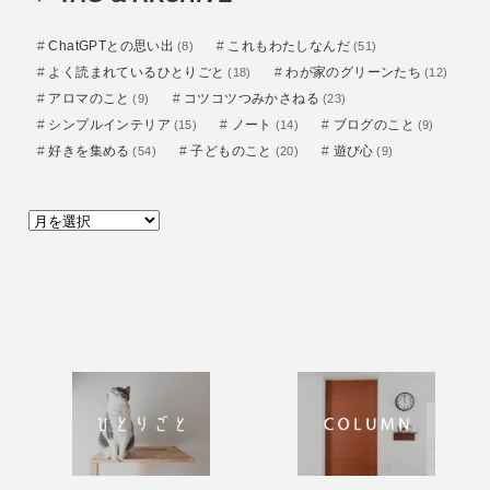
ー
ChatGPTとの思い出
これもわたしなんだ
(8)
(51)
よく読まれているひとりごと
わが家のグリーンたち
(18)
(12)
アロマのこと
コツコツつみかさねる
(9)
(23)
シンプルインテリア
ノート
ブログのこと
(15)
(14)
(9)
好きを集める
子どものこと
遊び心
(54)
(20)
(9)
ア
ー
カ
イ
ブ