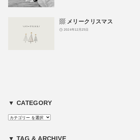
▨ メリークリスマス
2024年12月25日
▼ CATEGORY
カ
テ
ゴ
▼ TAG & ARCHIVE
リ