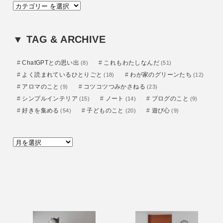
カ
テ
ゴ
▼ TAG & ARCHIVE
リ
ー
ChatGPTとの思い出
これもわたしなんだ
(8)
(51)
よく読まれているひとりごと
わが家のグリーンたち
(18)
(12)
アロマのこと
コツコツつみかさねる
(9)
(23)
シンプルインテリア
ノート
ブログのこと
(15)
(14)
(9)
好きを集める
子どものこと
遊び心
(54)
(20)
(9)
ア
ー
カ
イ
ブ