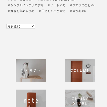
シンプルインテリア
ノート
ブログのこと
(15)
(14)
(9)
好きを集める
子どものこと
遊び心
(54)
(20)
(9)
ア
ー
カ
イ
ブ