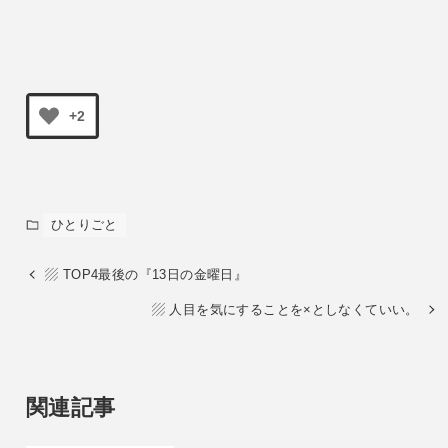
+2
ひとりごと
▨ TOP4最後の『13日の金曜日』
▨ 人目を気にすることを×としなくていい。
関連記事