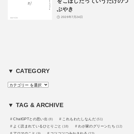
をこぼしたっていうだけのつ
ぶやき
2026年7月24日
▼ CATEGORY
カ
テ
ゴ
▼ TAG & ARCHIVE
リ
ー
ChatGPTとの思い出
これもわたしなんだ
(8)
(51)
よく読まれているひとりごと
わが家のグリーンたち
(18)
(12)
アロマのこと
コツコツつみかさねる
(9)
(23)