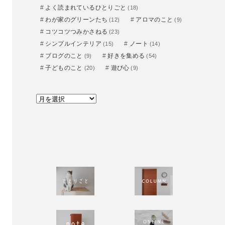
よく読まれているひとりごと
(18)
わが家のグリーンたち
アロマのこと
(12)
(9)
コツコツつみかさねる
(23)
シンプルインテリア
ノート
(15)
(14)
ブログのこと
好きを集める
(9)
(54)
子どものこと
遊び心
(20)
(9)
ア
ー
カ
イ
ブ