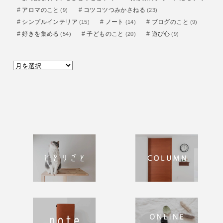
アロマのこと
コツコツつみかさねる
(9)
(23)
シンプルインテリア
ノート
ブログのこと
(15)
(14)
(9)
好きを集める
子どものこと
遊び心
(54)
(20)
(9)
ア
ー
カ
イ
ブ