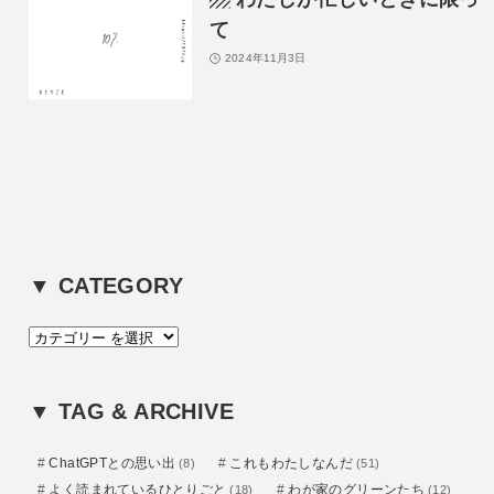
て
2024年11月3日
▼ CATEGORY
カ
テ
ゴ
▼ TAG & ARCHIVE
リ
ー
ChatGPTとの思い出
これもわたしなんだ
(8)
(51)
よく読まれているひとりごと
わが家のグリーンたち
(18)
(12)